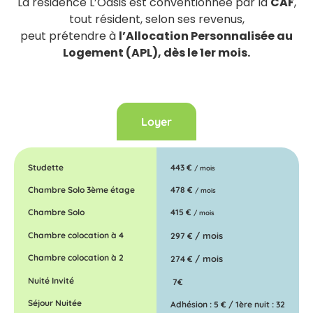
La résidence L’Oasis est conventionnée par la
CAF
,
tout résident, selon ses revenus,
peut prétendre à
l’Allocation Personnalisée au
Logement (APL), dès le 1er mois.
Loyer
Studette
443 €
/ mois
Chambre Solo 3ème étage
478 €
/ mois
Chambre Solo
415 €
/ mois
Chambre colocation à 4
/ mois
297 €
Chambre colocation à 2
/ mois
274 €
Nuité Invité
7€
Séjour Nuitée
Adhésion : 5 € / 1ère nuit : 32