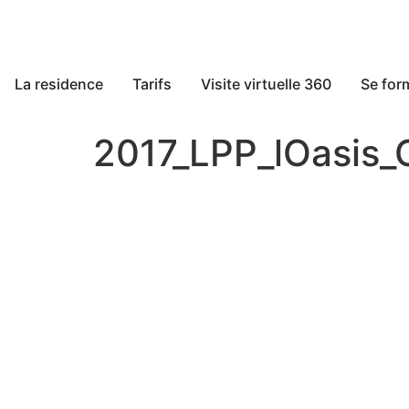
La residence
Tarifs
Visite virtuelle 360
Se for
2017_LPP_lOasis_
Les premiers patronages du Dim
en
1857
d’y consacrer sa vie e