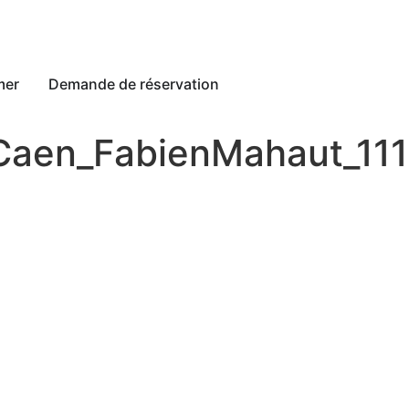
mer
Demande de réservation
Caen_FabienMahaut_111
anche sont à l’origine de l’Oasis.
Mlle Aline Itier
, fille du
t sa fortune. Parce qu’elle rencontrait, avec Clémentine B