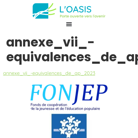
annexe_vii_-
equivalences_de_a
annexe_vii_-equivalences_de_ap_2023