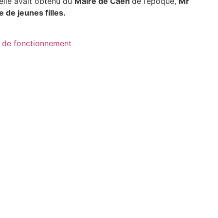
elle avait obtenu du
Maire de Caen
de l’époque,
Mr
 de jeunes filles.
 de fonctionnement