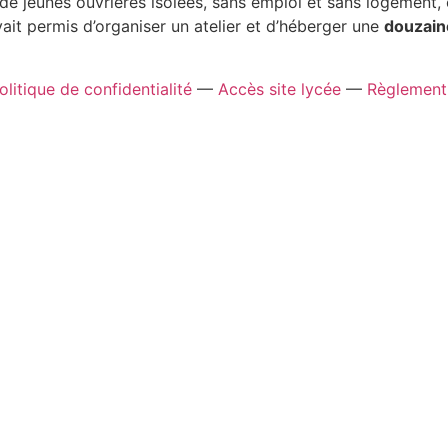
de jeunes ouvrières isolées, sans emploi et sans logement, 
vait permis d’organiser un atelier et d’héberger une
douzaine
olitique de confidentialité
—
Accès site lycée
—
Règlement