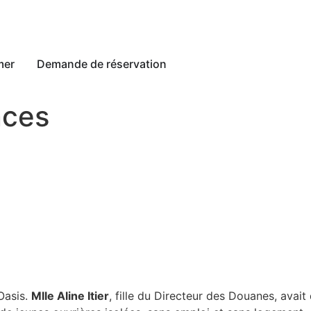
mer
Demande de réservation
nces
Oasis.
Mlle Aline Itier
, fille du Directeur des Douanes, avai