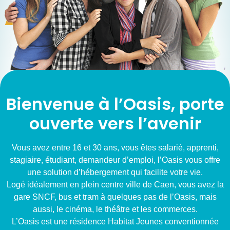
Bienvenue à l’Oasis, porte
ouverte vers l’avenir
Vous avez entre 16 et 30 ans, vous êtes salarié, apprenti,
stagiaire, étudiant, demandeur d’emploi, l’Oasis vous offre
une solution d’hébergement qui facilite votre vie.
Logé idéalement en plein centre ville de Caen, vous avez la
gare SNCF, bus et tram à quelques pas de l’Oasis, mais
aussi, le cinéma, le théâtre et les commerces.
L’Oasis est une résidence Habitat Jeunes conventionnée